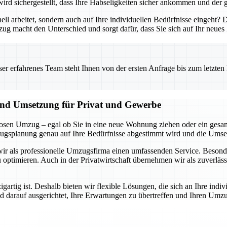
ird sichergestellt, dass Ihre Habseligkeiten sicher ankommen und der 
 arbeitet, sondern auch auf Ihre individuellen Bedürfnisse eingeht? Dan
mzug macht den Unterschied und sorgt dafür, dass Sie sich auf Ihr neue
 erfahrenes Team steht Ihnen von der ersten Anfrage bis zum letzten Ka
 und Umsetzung für Privat und Gewerbe
gslosen Umzug – egal ob Sie in eine neue Wohnung ziehen oder ein g
ugsplanung genau auf Ihre Bedürfnisse abgestimmt wird und die Umset
r als professionelle Umzugsfirma einen umfassenden Service. Besonde
ptimieren. Auch in der Privatwirtschaft übernehmen wir als zuverlässig
gartig ist. Deshalb bieten wir flexible Lösungen, die sich an Ihre indi
arauf ausgerichtet, Ihre Erwartungen zu übertreffen und Ihren Umzug 