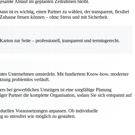
gesamte Ablauf im geplanten Zeitrahmen bleibt.
n ist es wichtig, einen Partner zu wählen, der transparent, flexibel
s Zuhause freuen können – ohne Stress und mit Sicherheit.
rton zur Seite – professionell, transparent und termingerecht.
esamtes Unternehmen umsiedeln. Mit fundiertem Know-how, moderner
zung problemlos verläuft.
rs bei gewerblichen Umzügen ist eine sorgfältige Planung
er Partner die komplette Organisation, sodass Sie sich entspannt auf
viduellen Voraussetzungen anpassen. Ob individuelle
so stressfrei wie möglich zu gestalten.