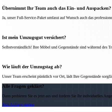
Übernimmt Ihr Team auch das Ein- und Auspacken?
Ja, unser Full-Service-Paket umfasst auf Wunsch auch das professio
Ist mein Umzugsgut versichert?
Selbstverständlich! Ihre Möbel und Gegenstände sind während des Tra
Wie läuft der Umzugstag ab?
Unser Team erscheint pünktlich vor Ort, lädt Ihre Gegenstände sorgfälti
Alle Fragen geklärt?
Dann probieren Sie es jetzt aus und fordern Sie Ihr individuelles Ang
Jetzt Anfrage starten