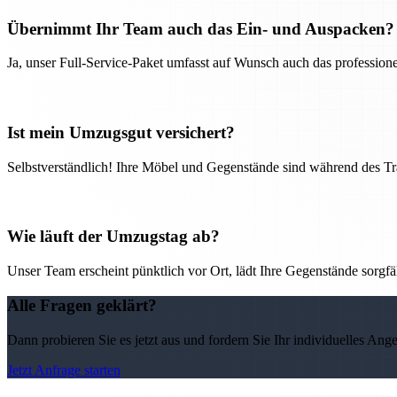
Übernimmt Ihr Team auch das Ein- und Auspacken?
Ja, unser Full-Service-Paket umfasst auf Wunsch auch das professio
Ist mein Umzugsgut versichert?
Selbstverständlich! Ihre Möbel und Gegenstände sind während des Tra
Wie läuft der Umzugstag ab?
Unser Team erscheint pünktlich vor Ort, lädt Ihre Gegenstände sorgfälti
Alle Fragen geklärt?
Dann probieren Sie es jetzt aus und fordern Sie Ihr individuelles Ang
Jetzt Anfrage starten