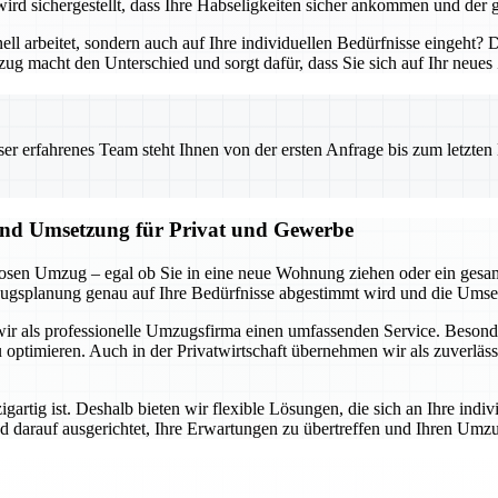
ird sichergestellt, dass Ihre Habseligkeiten sicher ankommen und der 
 arbeitet, sondern auch auf Ihre individuellen Bedürfnisse eingeht? Dan
mzug macht den Unterschied und sorgt dafür, dass Sie sich auf Ihr neue
 erfahrenes Team steht Ihnen von der ersten Anfrage bis zum letzten Ka
 und Umsetzung für Privat und Gewerbe
gslosen Umzug – egal ob Sie in eine neue Wohnung ziehen oder ein g
ugsplanung genau auf Ihre Bedürfnisse abgestimmt wird und die Umset
r als professionelle Umzugsfirma einen umfassenden Service. Besonde
ptimieren. Auch in der Privatwirtschaft übernehmen wir als zuverlässig
gartig ist. Deshalb bieten wir flexible Lösungen, die sich an Ihre indi
arauf ausgerichtet, Ihre Erwartungen zu übertreffen und Ihren Umzug 