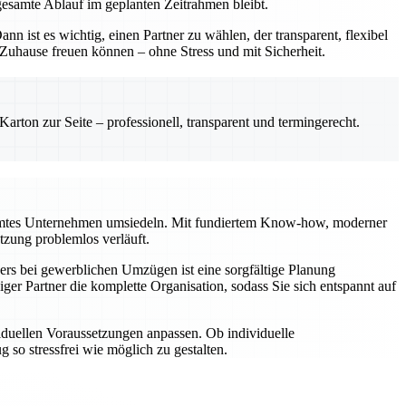
gesamte Ablauf im geplanten Zeitrahmen bleibt.
n ist es wichtig, einen Partner zu wählen, der transparent, flexibel
s Zuhause freuen können – ohne Stress und mit Sicherheit.
rton zur Seite – professionell, transparent und termingerecht.
esamtes Unternehmen umsiedeln. Mit fundiertem Know-how, moderner
zung problemlos verläuft.
rs bei gewerblichen Umzügen ist eine sorgfältige Planung
er Partner die komplette Organisation, sodass Sie sich entspannt auf
viduellen Voraussetzungen anpassen. Ob individuelle
so stressfrei wie möglich zu gestalten.